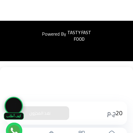
Powered By
Easyorders
🛒
20
ج.م
نفذ المخزون
كيف أطلب