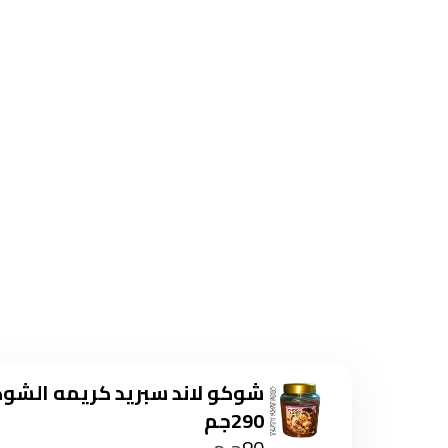
شوكو لاند سبريد كريمه الشوك
290جم