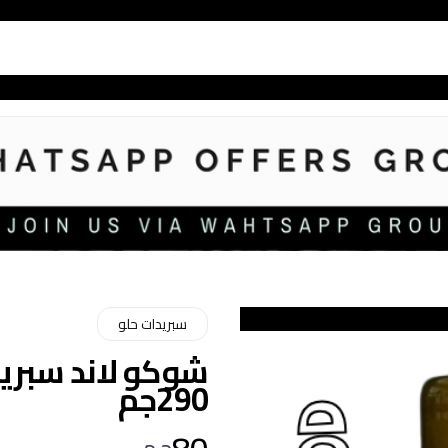
سبريدات حلو
شوكو لاند سبريد
290جم
80
ج.م