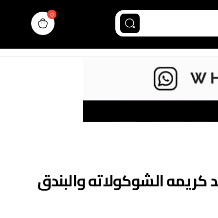
0
n cart, view bag
 كريمه الشوكولاته والبندق