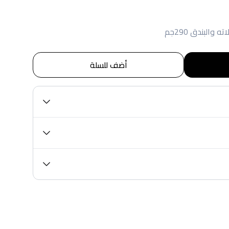
البندق 290جم
أضف للسلة