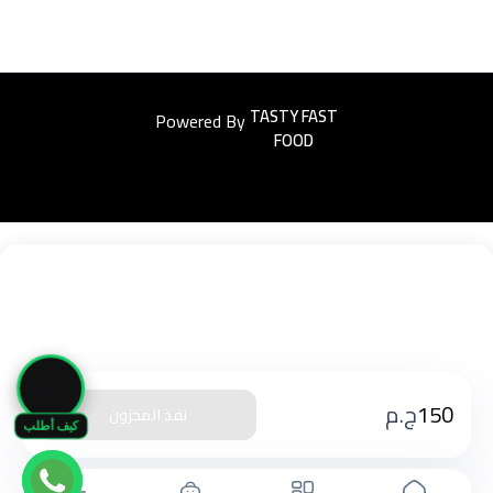
Powered By
Easyorders
🛒
150
ج.م
نفذ المخزون
كيف أطلب