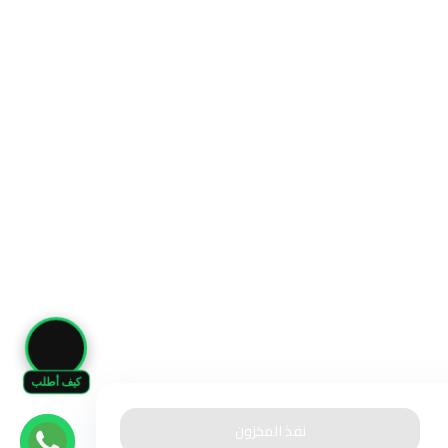
🛒
كيف أطلب
نفذ المخزون