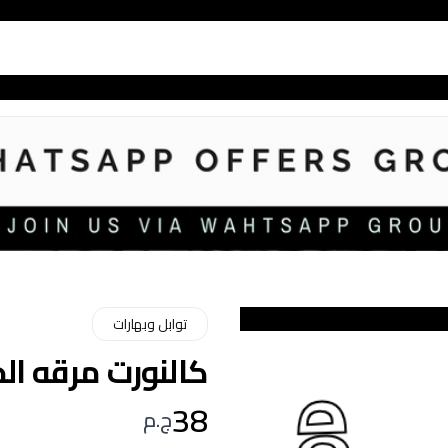
توابل وبهارات
كالنورت مرقه الخضار 
38
ج.م