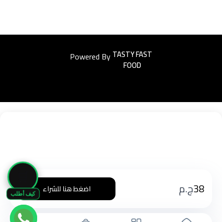
Powered By
Easyorders
🛒
38
ج.م
اضغط هنا للشراء
كيف أطلب