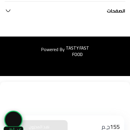
الصفحات
Powered By
Easyorders
🛒
155
ج.م
نفذ المخزون