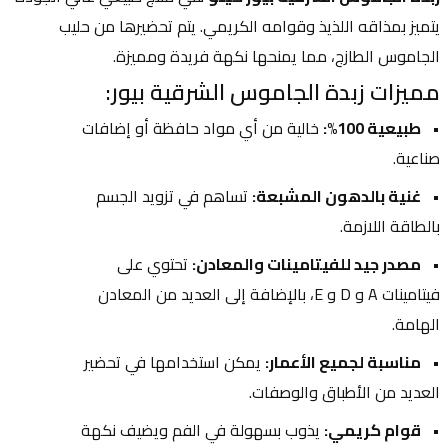
يتميز بمذاقه اللذيذ وقوامه الكريمي. يتم تحضيرها من حليب 
الجاموس الطازج، مما يمنحها نكهة فريدة ومميزة.
مميزات زبدة الجاموس الشرقية بيور:
طبيعية 100%:
 خالية من أي مواد حافظة أو إضافات 
صناعية.
غنية بالدهون المشبعة:
 تساهم في تزويد الجسم 
بالطاقة اللازمة.
مصدر جيد للفيتامينات والمعادن:
 تحتوي على 
فيتامينات A و D و E، بالإضافة إلى العديد من المعادن 
الهامة.
مناسبة لجميع الأعمار:
 يمكن استخدامها في تحضير 
العديد من الأطباق والوصفات.
قوام كريمي:
 يذوب بسهولة في الفم ويضيف نكهة 