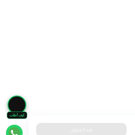
🛒
كيف أطلب
نفذ المخزون