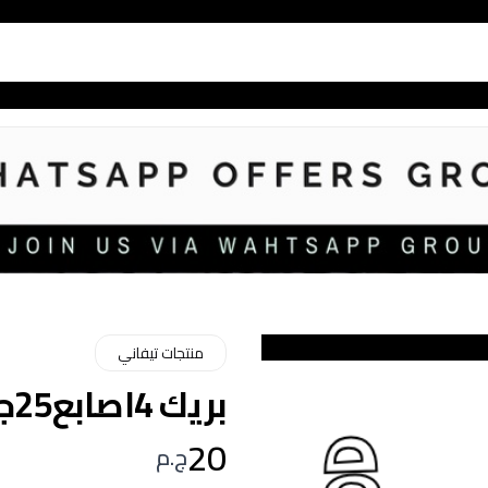
منتجات تيفاني
بريك 4اصابع25جم
20
ج.م