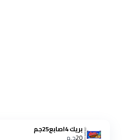
بريك 4اصابع25جم
20
ج.م