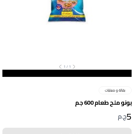
1
/
1
بقالة و معلبات
بونو ملح طعام 600 جم
5
ج.م