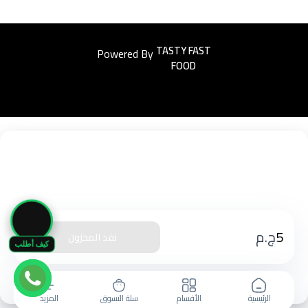
Powered By
Easyorders
🛒
5
ج.م
نفذ المخزون
كيف أطلب
الرئيسية
الأقسام
سلة التسوق
المزيد