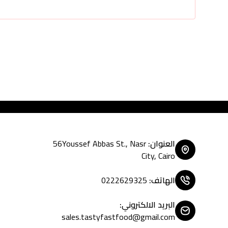
Tasty Fast Food ... create
العنوان
:
56Youssef Abbas St., Nasr
City, Cairo
الهاتف
:
0222629325
البريد الالكتروني
:
sales.tastyfastfood@gmail.com