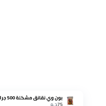
بون وي نقانق مشكلة 500 جرام
75
ج.م