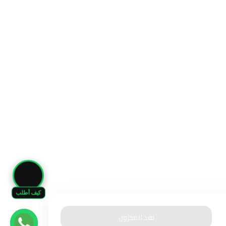
🛒
كيف أطلب
نفذ المخزون