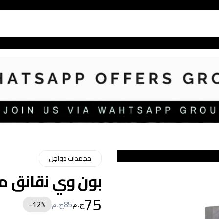
مجمدات دواجن
بون وي نقانق مشكلة 
75
12
%-
85
ج.م
ج.م