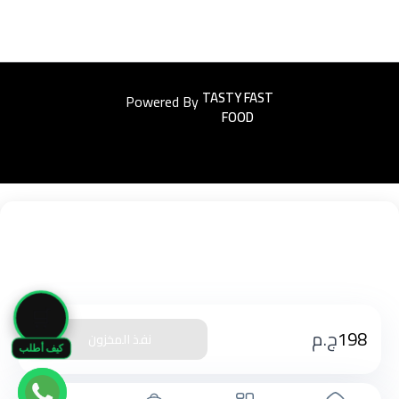
Powered By
Easyorders
🛒
198
ج.م
نفذ المخزون
كيف أطلب