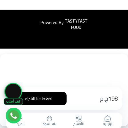
Powered By
Easyorders
🛒
198
ج.م
اضغط هنا للشراء
كيف أطلب
الرئيسية
الأقسام
سلة التسوق
المزيد