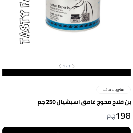
1
/
1
مشروبات ساخنه
بن فلاح محوج غامق اسبشيال 250 جم
198
ج.م