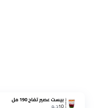
بيست عصير تفاح 190 مل
10
ج.م