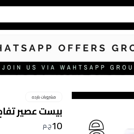
مشروبات بارده
بيست عصير تفاح 190 م
10
ج.م