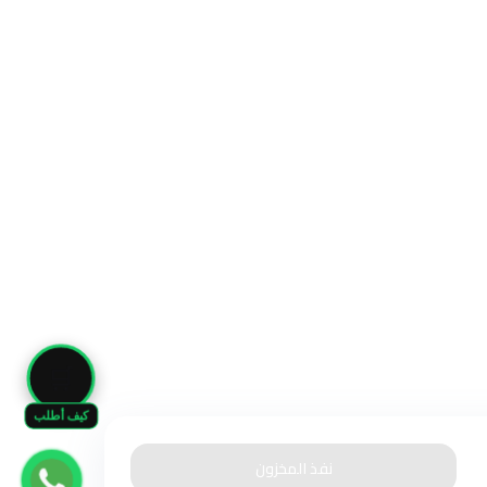
🛒
كيف أطلب
نفذ المخزون