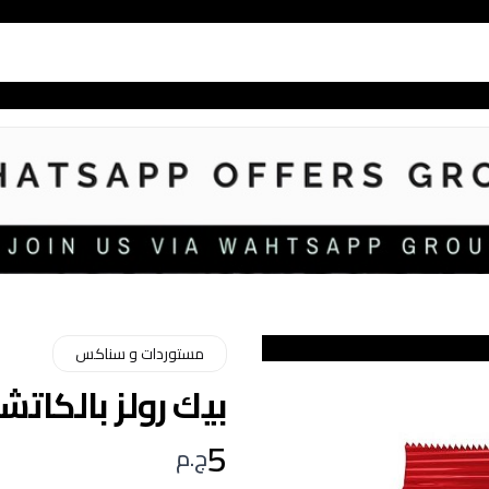
مستوردات و سناكس
بيك رولز بالكاتشب -2
5
ج.م