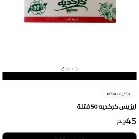
2
/
1
مشروبات ساخنه
ايزيس كركديه 50 فتلة
45
ج.م