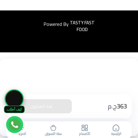
Powered By
Easyorders
🛒
363
ج.م
نفذ المخزون
كيف أطلب
الرئيسية
الأقسام
سلة التسوق
المزيد