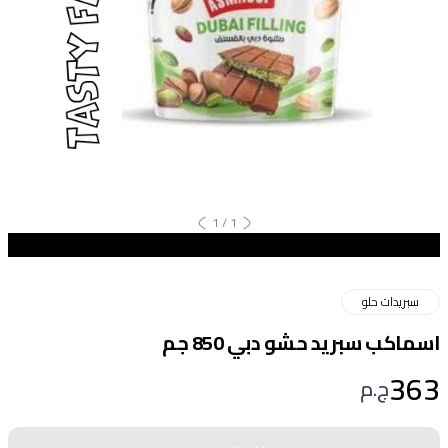
1
/
1
سبريدات حلو
اسماكب سبريد حشو دبي 850 جم
363
ج.م