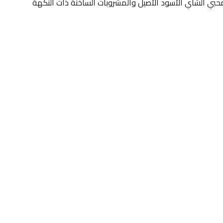
وممتعة في أي وقت. خيار رائع لمحبي الشاي الأسود الأصيل والمشروبات الساخنة ذات النكهة 