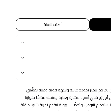
أضف للسلة
شاي كرك أسود من أنور علي بوزن 20 جم يتميز بجودة عالية ونكهة قوية وغنية لعشّاق 
الشاي الكرك التقليدي. مصنوع من أوراق شاي أسود مختارة بعناية ليمنحك مذاقًا متوازنًا 
وقوامًا كثيفًا عند التحضير. مثالي للاستخدام اليومي ويُحضَّر بسهولة ليقدم تجربة شاي دافئة 