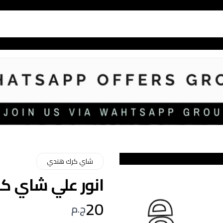
شاي كرك هندي
انور علي شاي كرك 
20
ج.م