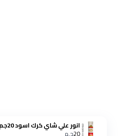
انور علي شاي كرك اسود 20جم
20
ج.م