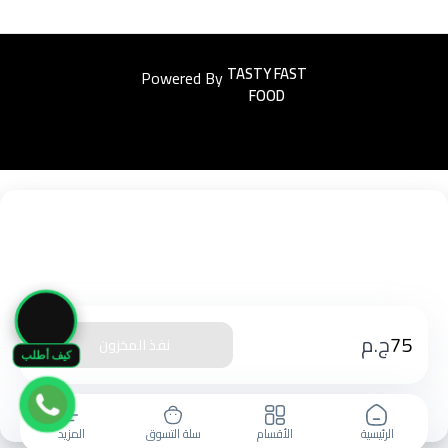
Powered By
Easyorders
🛒
75
ج.م
نفذ المخزون
كيف أطلب
الرئيسية
الأقسام
سلة التسوق
المزيد