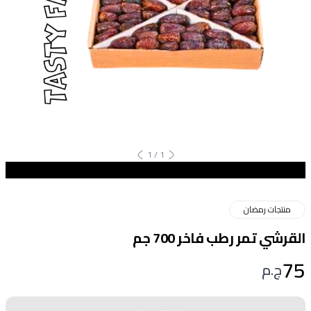
1
/
1
منتجات رمضان
القرشي تمر رطب فاخر 700 جم
75
ج.م