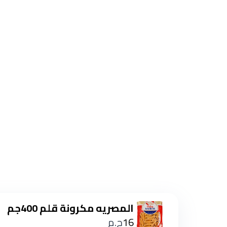
المصريه مكرونة قلم 400جم
16
ج.م