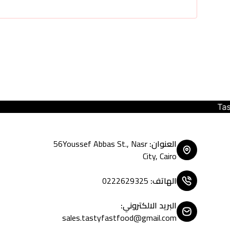
Tasty Fast Food ... create your mood
العنوان
:
56Youssef Abbas St., Nasr
City, Cairo
الهاتف
:
0222629325
البريد الالكتروني
:
sales.tastyfastfood@gmail.com