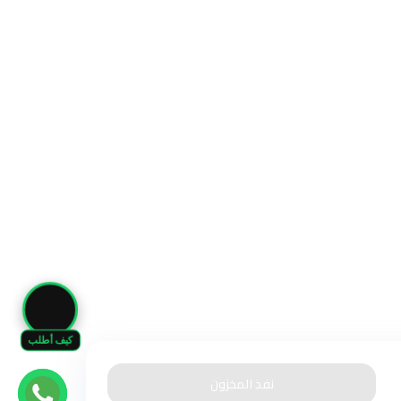
🛒
كيف أطلب
نفذ المخزون