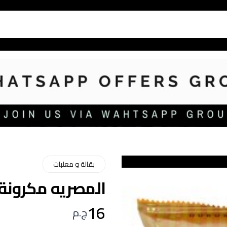
بقالة و معلبات
المصريه مكرونة قلم 
16
ج.م