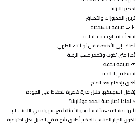
تحضير اللازانيا
تزيين المخبوزات والأطباق
👩‍🍳 طريقة الاستخدام
تُبشر أو تُقطع حسب الحاجة
تُضاف إلى الأطعمة قبل أو أثناء الطهي
تُخبز حتى تذوب وتتحمر حسب الرغبة
🧊 طريقة الحفظ
تُحفظ في الثلاجة
تُغلق بإحكام بعد الفتح
يُفضل استهلاكها خلال فترة قصيرة للحفاظ على الجودة
⭐ لماذا تختار جبنة الحمد موتزاريلا؟
لأنها تمنحك طعماً لذيذاً وذوباناً مثالياً مع سهولة في الاستخدام، 
لتكون الخيار المناسب لتحضير أطباق شهية في المنزل بكل احترافية.