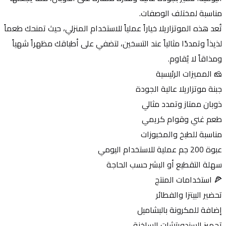
مناسبة لمختلف الوصفات.
تُعد هذه الموتزاريلا خياراً عملياً للاستخدام المنزلي، حيث تمنحك طعماً 
لذيذاً وتمددًا مثالياً عند التسخين، لتضفي على أطباقك مظهراً شهياً 
ومذاقاً لا يُقاوم.
🧀 المميزات الرئيسية
جبنة موتزاريلا عالية الجودة
ذوبان ممتاز وتمدد مثالي
طعم غني وقوام كريمي
مناسبة للطبخ والمخبوزات
عبوة 200 جم عملية للاستخدام اليومي
سهلة التقطيع أو البشر حسب الحاجة
🍕 استخدامات المنتج
تحضير البيتزا والفطائر
إضافة للمكرونة بالبشاميل
تجهيز السندويتشات الساخنة