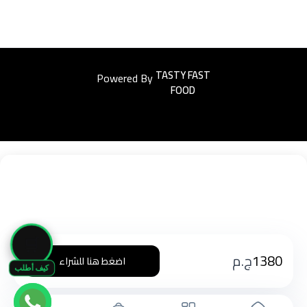
Powered By
Easyorders
🛒
1380
ج.م
اضغط هنا للشراء
كيف أطلب