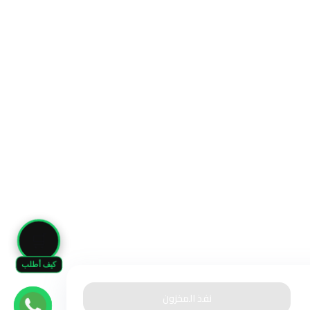
🛒
كيف أطلب
نفذ المخزون