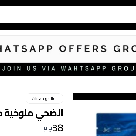
بقالة و معلبات
الضحي ملوخية جافة 00
38
ج.م