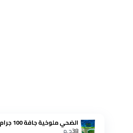
الضحي ملوخية جافة 100 جرام
38
ج.م