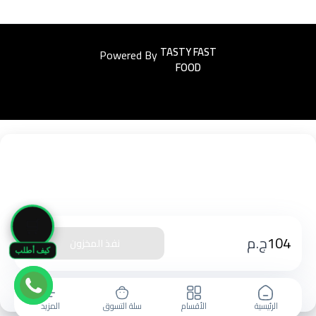
Powered By
Easyorders
🛒
104
ج.م
نفذ المخزون
كيف أطلب
الرئيسية
الأقسام
سلة التسوق
المزيد