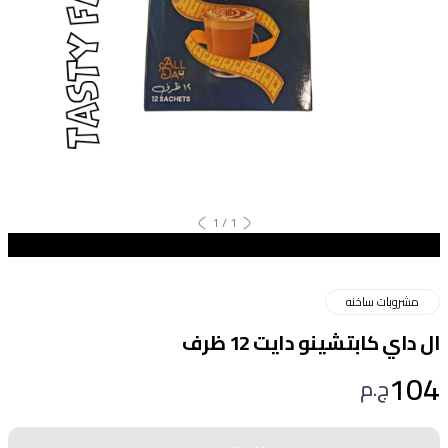
1
/
1
مشروبات ساخنه
ال داي كابتشينو دايت 12 ظرف
104
ج.م