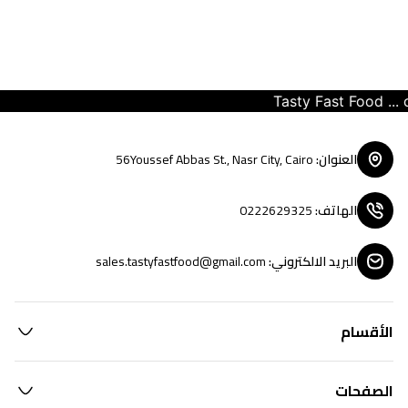
Tasty Fast Food ... cre
العنوان
:
56Youssef Abbas St., Nasr City, Cairo
الهاتف
:
0222629325
البريد الالكتروني
:
sales.tastyfastfood@gmail.com
الأقسام
الصفحات