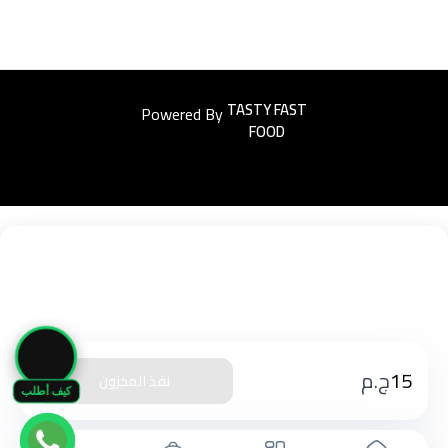
Powered By
Easyorders
🛒
15
ج.م
نفذ المخزون
كيف أطلب