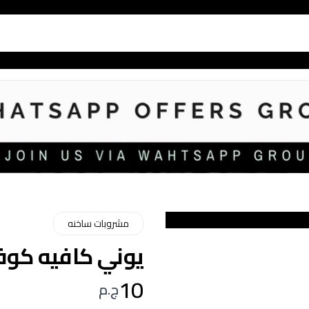
مشروبات ساخنه
يوني كافيه كوفي 
10
ج.م