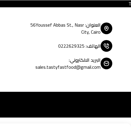
Tasty Fast Food ... creat
العنوان
:
56Youssef Abbas St., Nasr
City, Cairo
الهاتف
:
0222629325
البريد الالكتروني
:
sales.tastyfastfood@gmail.com