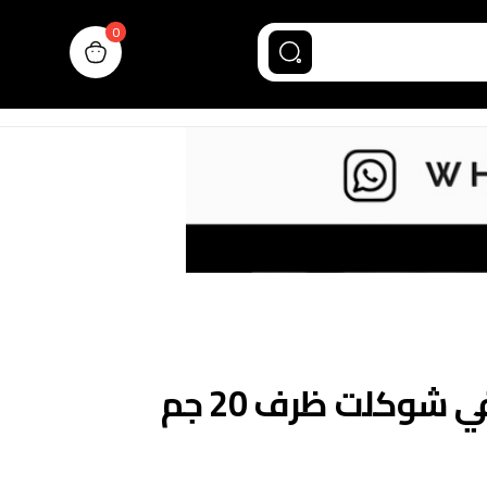
0
n cart, view bag
شوكلت ظرف 20 جم