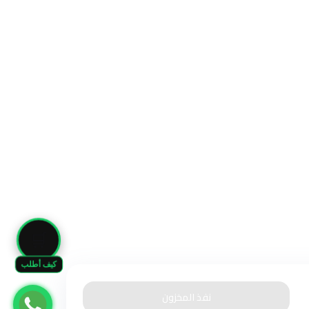
🛒
كيف أطلب
نفذ المخزون