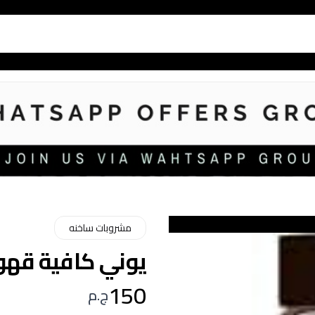
مشروبات ساخنه
يوني كافية قهوة ك
150
ج.م