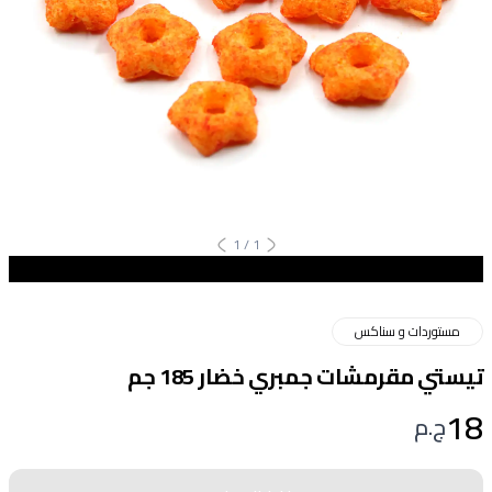
1
/
1
مستوردات و سناكس
تيستي مقرمشات جمبري خضار 185 جم
18
ج.م