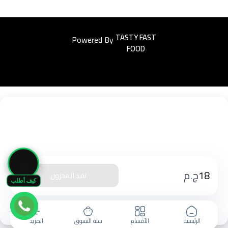
Powered By
Easyorders
🛒
18
ج.م
نفذ المخزون
كيف أطلب
الرئيسية
الأقسام
سلة التسوق
المزيد