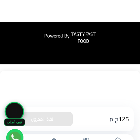
Powered By
Easyorders
🛒
125
ج.م
نفذ المخزون
كيف أطلب