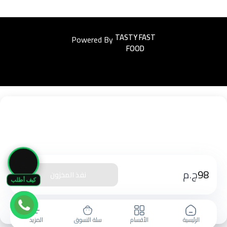
Powered By
Easyorders
🛒
98
ج.م
نفذ المخزون
كيف أطلب
الرئيسية
الأقسام
سلة التسوق
المزيد