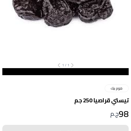
1
/
1
هوم بيك
تيستي قراصيا 250 جم
98
ج.م