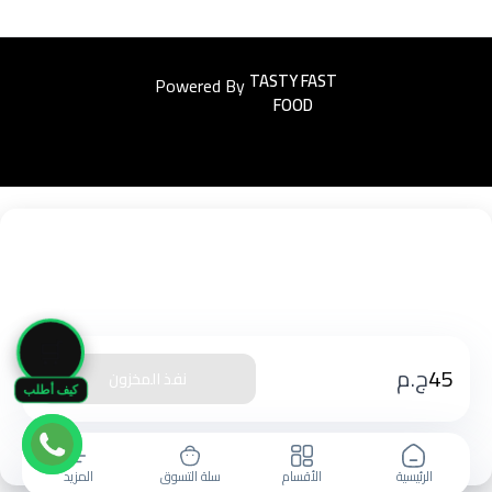
Powered By
Easyorders
🛒
45
ج.م
نفذ المخزون
كيف أطلب
الرئيسية
الأقسام
سلة التسوق
المزيد