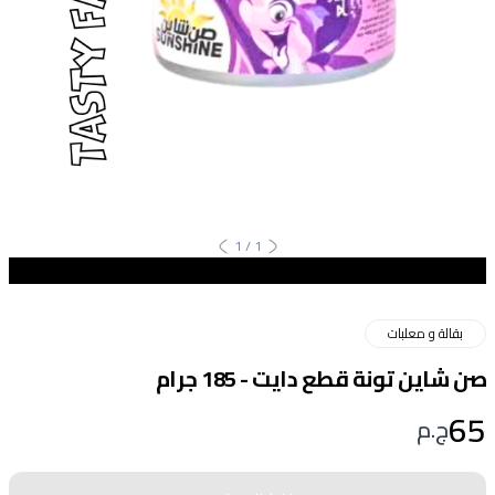
1
/
1
بقالة و معلبات
صن شاين تونة قطع دايت - 185 جرام
65
ج.م