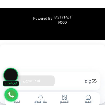
Powered By
Easyorders
🛒
65
ج.م
نفذ المخزون
كيف أطلب
الرئيسية
الأقسام
سلة التسوق
المزيد