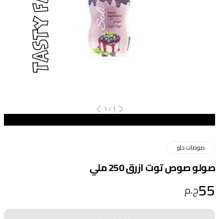
1
/
1
صوصات حلو
صولو صوص توت ازرق 250 ملي
55
ج.م