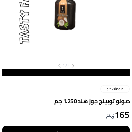
1
/
1
صوصات حلو
صولو توبينج جوز هند 1.250 جم
165
ج.م