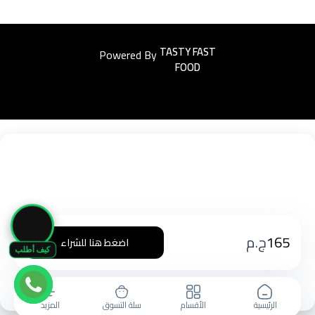
Powered By
Easyorders
🛒
165
ج.م
اضغط هنا للشراء
كيف أطلب
الرئيسية
الأقسام
سلة التسوق
المزيد