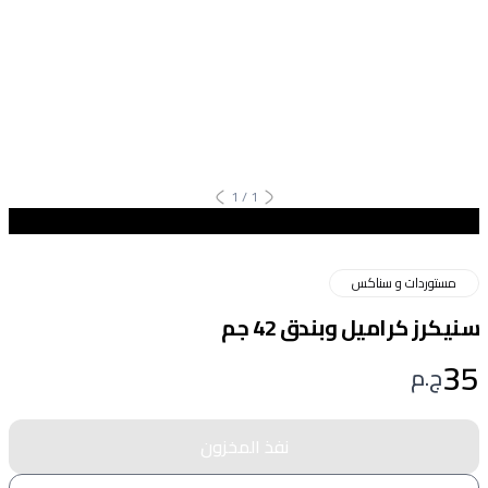
1
/
1
مستوردات و سناكس
سنيكرز كراميل وبندق 42 جم
35
ج.م
نفذ المخزون