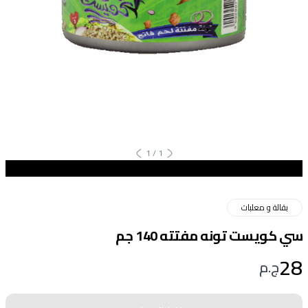
1
/
1
بقالة و معلبات
سي كويست تونه مفتته 140 جم
28
ج.م