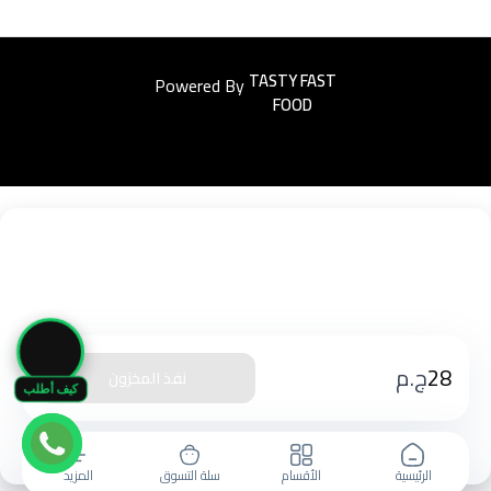
Powered By
Easyorders
🛒
28
ج.م
نفذ المخزون
كيف أطلب
الرئيسية
الأقسام
سلة التسوق
المزيد