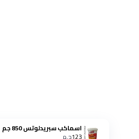
اسماكب سبريدلوتس 850 جم
123
ج.م