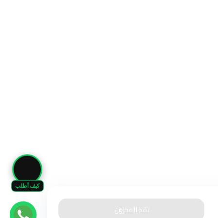
🛒
كيف أطلب
نفذ المخزون