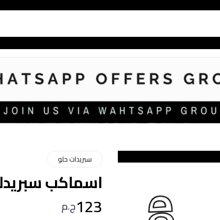
سبريدات حلو
اسماكب سبريدلوتس 
123
ج.م