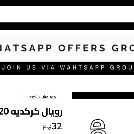
مشروبات ساخنه
رويال كركديه 20 ظرف
32
ج.م