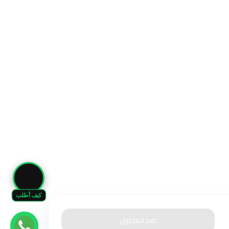
🛒
كيف أطلب
نفذ المخزون