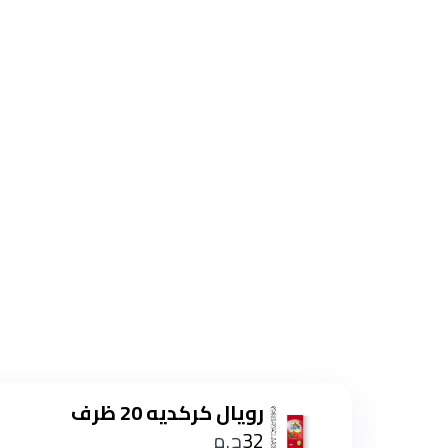
رويال كركديه 20 ظرف
32
ج.م