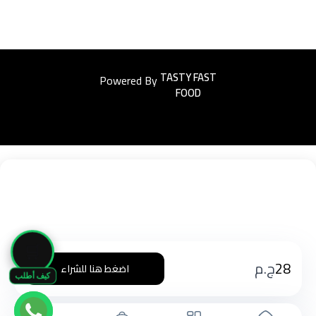
Powered By
Easyorders
🛒
28
ج.م
اضغط هنا للشراء
كيف أطلب