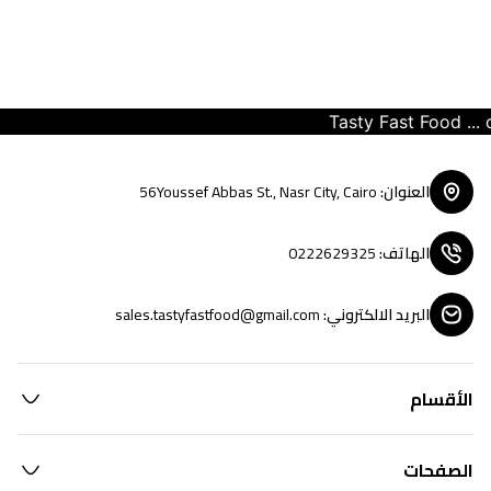
Tasty Fast Food ... cr
العنوان
:
56Youssef Abbas St., Nasr City, Cairo
الهاتف
:
0222629325
البريد الالكتروني
:
sales.tastyfastfood@gmail.com
الأقسام
الصفحات