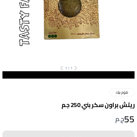
1
/
1
هوم بيك
ريتش براون سكر بني 250 جم
55
ج.م