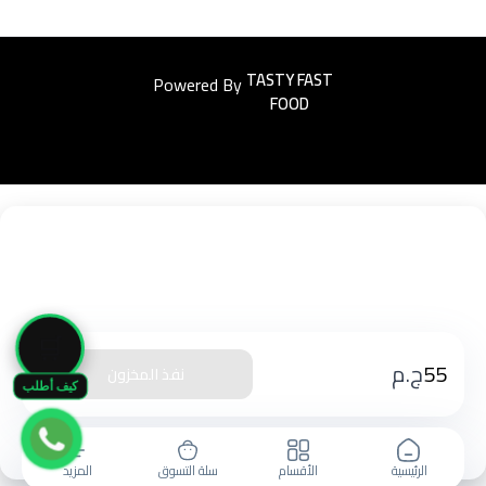
Powered By
Easyorders
🛒
55
ج.م
نفذ المخزون
كيف أطلب
الرئيسية
الأقسام
سلة التسوق
المزيد