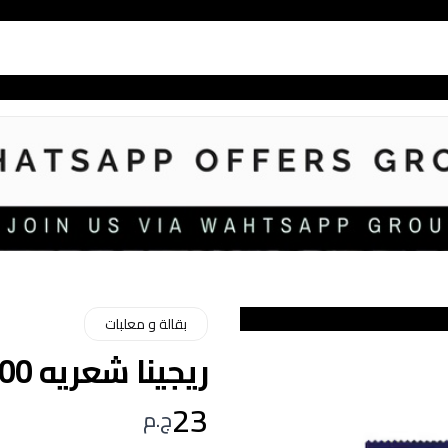
بقالة و معلبات
ريجينا شعريه 400 جم
23
ج.م