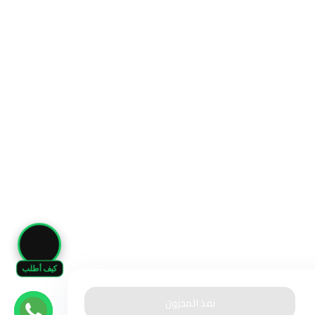
🛒
كيف أطلب
نفذ المخزون