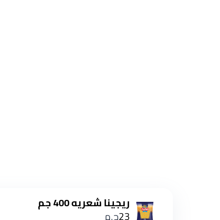
ريجينا شعريه 400 جم
23
ج.م