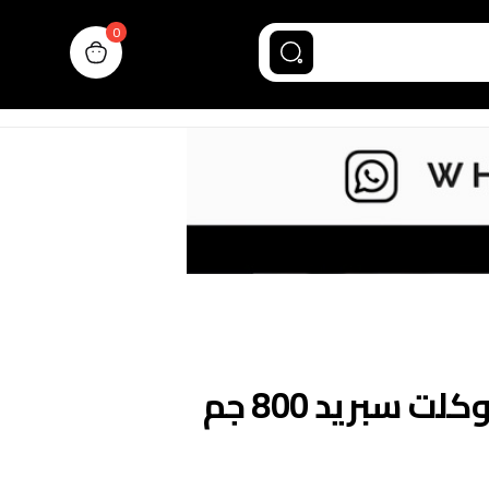
0
n cart, view bag
ت سبريد 800 جم