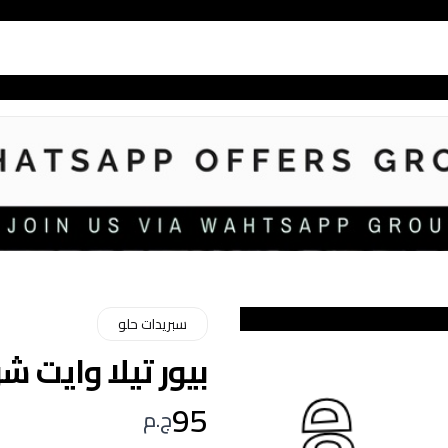
سبريدات حلو
بيور تيلا وايت شوكل
95
ج.م