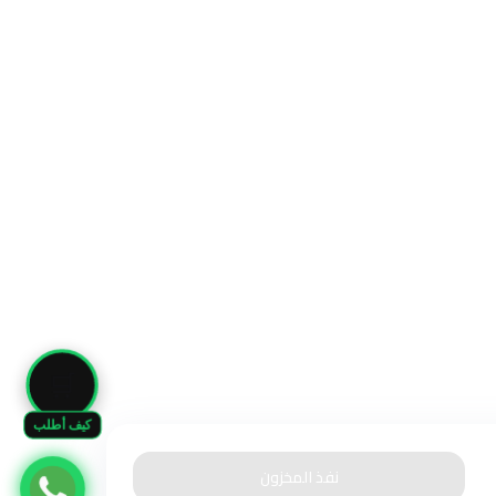
🛒
كيف أطلب
نفذ المخزون