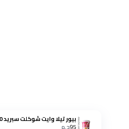
بيور تيلا وايت شوكلت سبريد 800 جم
95
ج.م