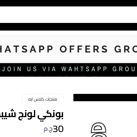
منتجات كلاس ايه
بونكي لونج شيبسي 
30
ج.م