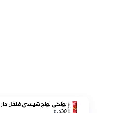
بونكي لونج شيبسي فلفل حار 75 جم
30
ج.م