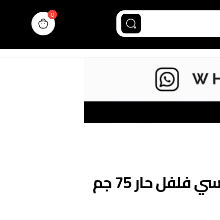
0
n cart, view bag
فلفل حار 75 جم