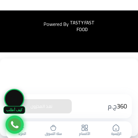
Powered By
Easyorders
🛒
360
ج.م
نفذ المخزون
كيف أطلب
الرئيسية
الأقسام
سلة التسوق
المزيد