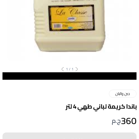
1
/
1
جبن والبان
باندا كريمة لباني طهي 4 لتر
360
ج.م