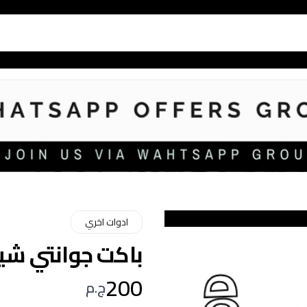
ادوات اخري
باكت جوانتي شيف طب
200
ج.م