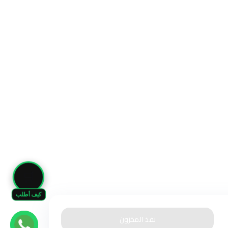
🛒
كيف أطلب
نفذ المخزون