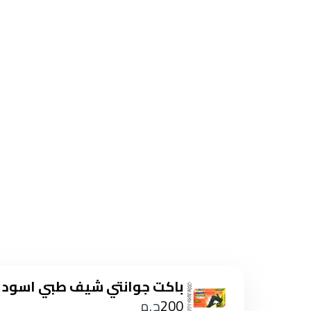
باكت جوانتي شيف طبي اسود 100 قطعه
200
ج.م