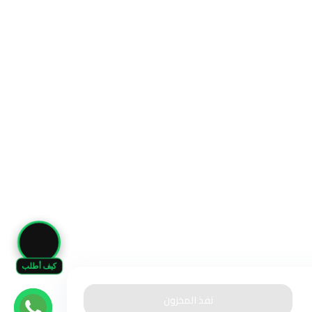
🛒
كيف أطلب
نفذ المخزون