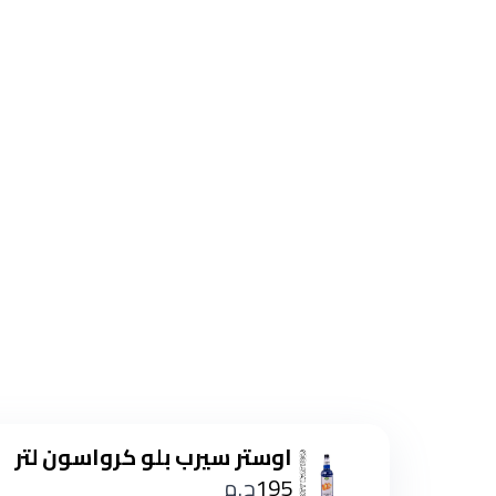
اوستر سيرب بلو كرواسون لتر
195
ج.م