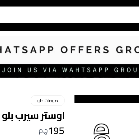
صوصات حلو
اوستر سيرب بلو 
195
ج.م