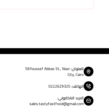
Tasty Fast Food ... crea
العنوان
:
56Youssef Abbas St., Nasr
City, Cairo
الهاتف
:
0222629325
البريد الالكتروني
:
sales.tastyfastfood@gmail.com