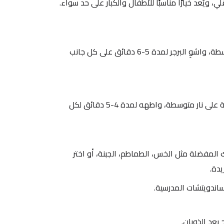
ي، ويُعد خيارًا مناسبًا للأطفال والكبار على حد سواء.
سخّن الشواية على حرارة متوسطة، واشوِ البرجر لمدة 5-6 دقائق على كل جانب 
ضع البرجر في مقلاة غير لاصقة على نار متوسطة، واطهه لمدة 4-5 دقائق لكل 
قدّمه في خبز برجر مع إضافاتك المفضلة مثل الخس، الطماطم، الجبنة، أو اختر 
دة.
لساندويتشات المدرسية.
بعد الذوبان.