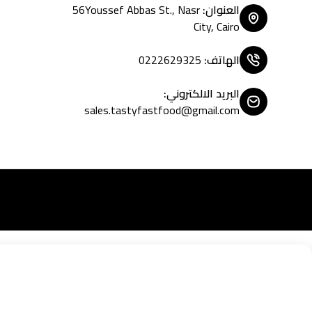
العنوان
:
56Youssef Abbas St., Nasr
City, Cairo
الهاتف
:
0222629325
البريد الالكتروني
:
sales.tastyfastfood@gmail.com