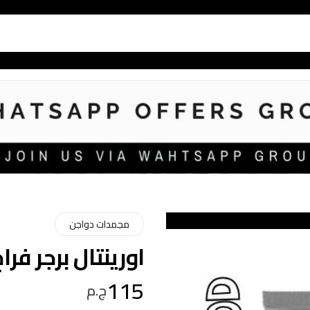
مجمدات دواجن
اورينتال برجر فراخ س
115
ج.م