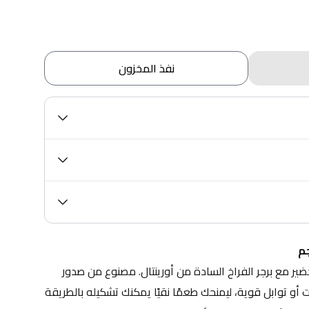
نفذ المخزون
استمتع بوجبة شهية وسريعة التحضير مع برجر الفراخ السادة من أورينتال. مصنوع من صدور 
دجاج مختارة بعناية وبدون إضافات أو توابل قوية، ليمنحك طعمًا نقيًا يمكنك تشكيله بالطريقة 