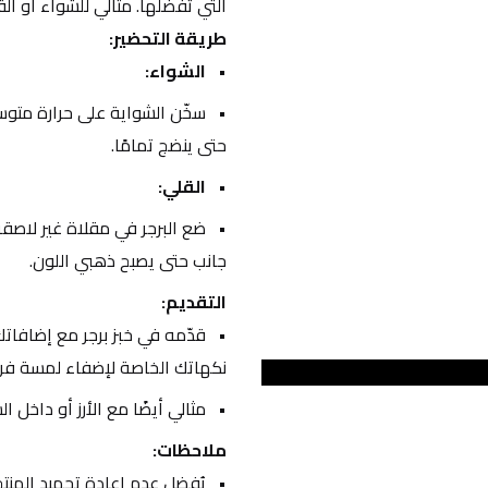
التي تفضلها. مثالي للشواء أو القل
طريقة التحضير:
الشواء:
حتى ينضج تمامًا.
القلي:
جانب حتى يصبح ذهبي اللون.
التقديم:
نكهاتك الخاصة لإضفاء لمسة فري
مثالي أيضًا مع الأرز أو داخل ا
ملاحظات:
يُفضل عدم إعادة تجميد المنتج 