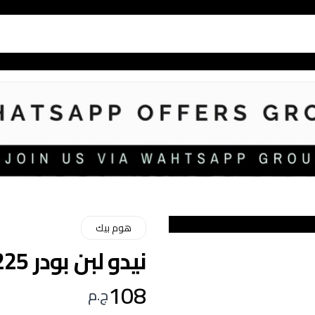
هوم بيك
نيدو لبن بودر 225جم
108
ج.م