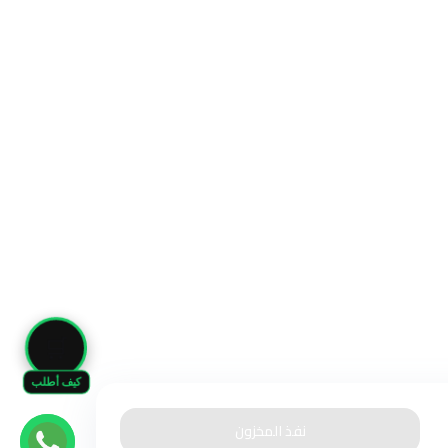
🛒
كيف أطلب
نفذ المخزون