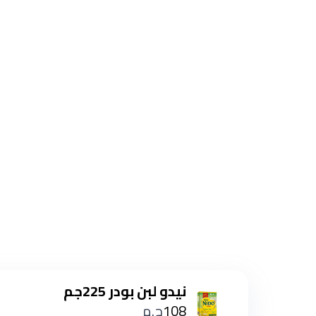
نيدو لبن بودر 225جم
108
ج.م