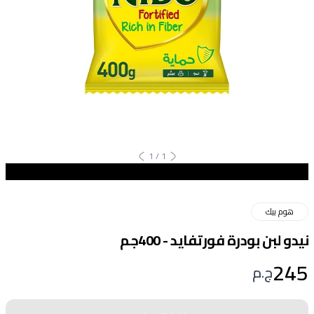
1
/
1
هوم بيك
نيدو لبن بودرة فورتفايد - 400جم
245
ج.م