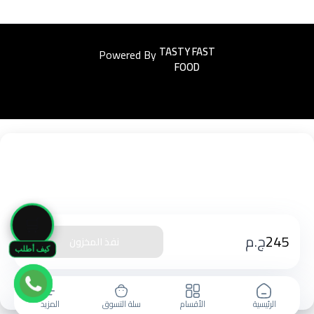
Powered By
Easyorders
🛒
245
ج.م
نفذ المخزون
كيف أطلب
الرئيسية
الأقسام
سلة التسوق
المزيد