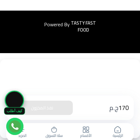
Powered By
Easyorders
🛒
170
ج.م
نفذ المخزون
كيف أطلب
الرئيسية
الأقسام
سلة التسوق
المزيد