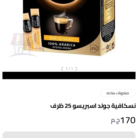
1
/
1
مشروبات ساخنه
نسكافية جولد اسبريسو 25 ظرف
170
ج.م