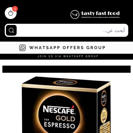
0
view bag