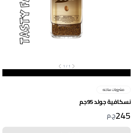
1
/
1
مشروبات ساخنه
نسكافية جولد 95جم
245
ج.م