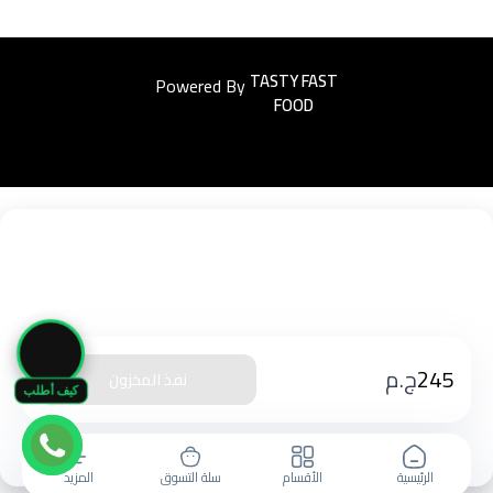
Powered By
Easyorders
🛒
245
ج.م
نفذ المخزون
كيف أطلب
الرئيسية
الأقسام
سلة التسوق
المزيد