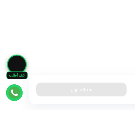
🛒
كيف أطلب
نفذ المخزون