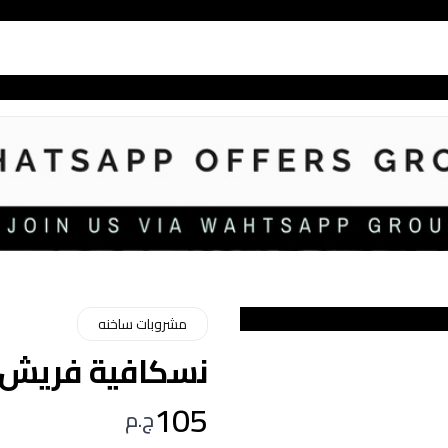
مشروبات ساخنه
نسكافية فريش 50 جم
105
ج.م